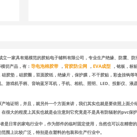
速成立一家具有规模范的胶粘电子辅料有限公司，专业生产绝缘、防震、防
导电泡棉胶带
背胶防尘网
EVA成型
等模切产品，有：
，
，
，铭板，标
海垫，硅胶垫，硅胶圈，双面胶纸，绝缘片，保护膜，不干胶贴，彩盒挂钩等
、游戏机手柄、音响蓝牙耳机，手机、相机、照明、LED、投影仪、液
原产地证明，并且，就另外一个方面来讲，我们其实也就是要依照上面介
在很大的程度上其实也就是会注意到它究竟是不是具有防辐射的pvc保
或者是日常的家电行业中，作为部件的临时固定使用，当然也可以在精密
的范围上比较广泛，特别是在塑料的包装和生产行业中。