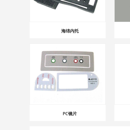
海绵内托
PC镜片