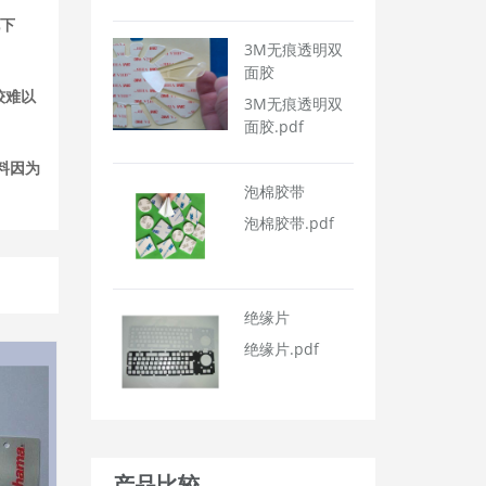
现下
3M无痕透明双
面胶
较难以
3M无痕透明双
面胶.pdf
料因为
泡棉胶带
泡棉胶带.pdf
绝缘片
绝缘片.pdf
产品比较