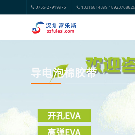
0755-27919975
13316814899 1892376882
导电泡棉胶带