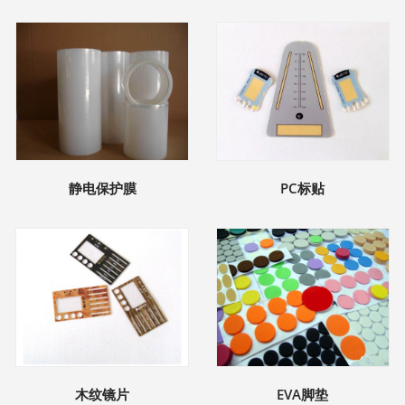
静电保护膜
PC标贴
木纹镜片
EVA脚垫