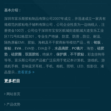
基本介绍：
深圳市富乐斯胶粘制品有限公司2007年成立，并迅速成立一家具有
规模范的胶粘电子辅料有限公司，公司企业性质为一边纳税人，注
册资金100万，公司位于深圳市宝安区航城街道航城大道安乐工业
区172号B2栋层301，专业生产绝缘、防震、防滑，防尘、耐温、
隔热屏蔽EMI、胶贴、海棉及不干胶商标等模切产品，有：
铭板
，
标贴
，
EVA
，EVA垫，EVA盒子，
水晶滴胶
，
PC镜片
，海垫，
硅胶
垫
，
硅胶圈
，
双面胶纸
，绝缘片，
保护膜
，
不干胶贴
，彩盒挂钩等
等等。富乐斯公司的产品被广泛应用于笔记本计算机、游戏机、游
戏机手柄、音响蓝牙耳机，手机、相机、照明、LED、投影仪、液
晶显示...
查看更多
更多栏目
网站首页
产品优势