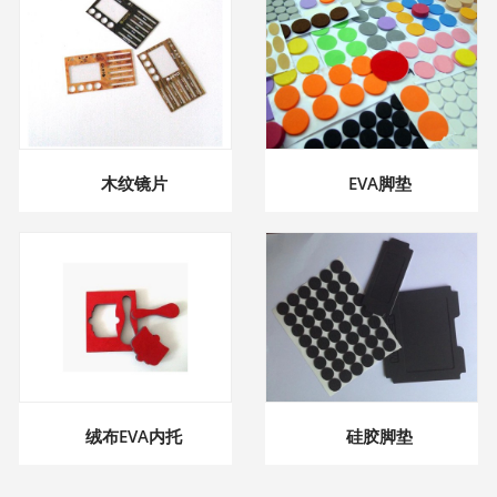
木纹镜片
EVA脚垫
绒布EVA内托
硅胶脚垫