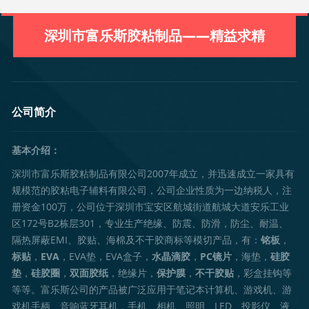
深圳市富乐斯胶粘制品——精益求精
公司简介
基本介绍：
深圳市富乐斯胶粘制品有限公司2007年成立，并迅速成立一家具有
规模范的胶粘电子辅料有限公司，公司企业性质为一边纳税人，注
册资金100万，公司位于深圳市宝安区航城街道航城大道安乐工业
区172号B2栋层301，专业生产绝缘、防震、防滑，防尘、耐温、
隔热屏蔽EMI、胶贴、海棉及不干胶商标等模切产品，有：
铭板
，
标贴
，
EVA
，EVA垫，EVA盒子，
水晶滴胶
，
PC镜片
，海垫，
硅胶
垫
，
硅胶圈
，
双面胶纸
，绝缘片，
保护膜
，
不干胶贴
，彩盒挂钩等
等等。富乐斯公司的产品被广泛应用于笔记本计算机、游戏机、游
戏机手柄、音响蓝牙耳机，手机、相机、照明、LED、投影仪、液