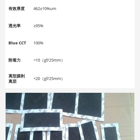
有效厚度
462±10%um
透光率
≥95%
Blue CCT
100%
附着力
<10（gf/25mm）
离型膜剥
<20（gf/25mm）
离层