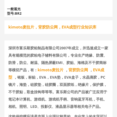
一般遮光
型号:BR2
5MD、BR
38MD、B
kimoto麦拉片，背胶防尘网，EVA成型行业知识库
R50MD、
BR75M
D、BR90
MD、BR1
00MD、B
深圳市富乐斯胶粘制品有限公司2007年成立，并迅速成立一家
R188M
D、BR25
具有规模范的胶粘电子辅料有限公司，专业生产绝缘、防震、
MD等
防滑，防尘、耐温、隔热屏蔽EMI、胶贴、海棉及不干胶商标
kimoto麦拉片
背胶防尘网
EVA成
等模切产品，有：
，
，
高遮光防
静型号:B
型
，铭板，标贴，EVA，EVA垫，EVA盒子，水晶滴胶，PC
H50MDE
D、BH75
镜片，海垫，硅胶垫，硅胶圈，双面胶纸，绝缘片，保护膜，
MDED、
不干胶贴，彩盒挂钩等等等。富乐斯公司的产品被广泛应用于
BH100M
DED等
笔记本计算机、游戏机、游戏机手柄、音响蓝牙耳机，手机、
相机、照明、LED、投影仪、液晶显示器等相关电子产品。
这款保护膜应该是市面上出现比较早的，在化学上的名字可以