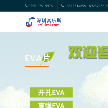
0755-27919975
13316814899 1892376882
EVA片