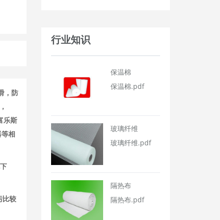
行业知识
保温棉
保温棉.pdf
滑，防
A，
富乐斯
玻璃纤维
器等相
玻璃纤维.pdf
现下
隔热布
污比较
隔热布.pdf