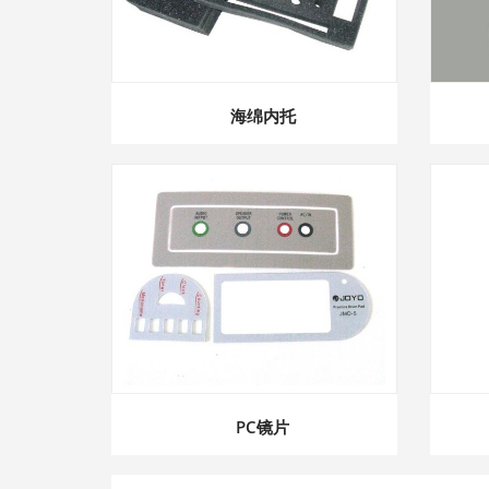
海绵内托
PC镜片