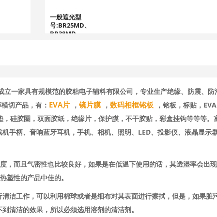
一般遮光型
号:BR25MD、
BR38MD、
BR50MD、
BR75MD、
BR90MD、
BR100MD、
BR188MD、
BR25MD等
速成立一家具有规模范的胶粘电子辅料有限公司，专业生产绝缘、防震、防
EVA片
镜片膜
数码相框铭板
等模切产品，有：
，
，
，铭板，标贴，EV
高遮光防静型
号:BH50MDED、
硅胶垫，硅胶圈，双面胶纸，绝缘片，保护膜，不干胶贴，彩盒挂钩等等等。
BH75MDED、
BH100MDED等
机手柄、音响蓝牙耳机，手机、相机、照明、LED、投影仪、液晶显示
泽度，而且气密性也比较良好，如果是在低温下使用的话，其透湿率会出
有热塑性的产品中佳的。
行清洁工作，可以利用棉球或者是细布对其表面进行擦拭，但是，如果脏
不到清洁的效果，所以必须选用溶剂的清洁剂。