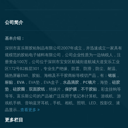
公司简介
基本介绍：
深圳市富乐斯胶粘制品有限公司2007年成立，并迅速成立一家具有
规模范的胶粘电子辅料有限公司，公司企业性质为一边纳税人，注
册资金100万，公司位于深圳市宝安区航城街道航城大道安乐工业
区172号B2栋层301，专业生产绝缘、防震、防滑，防尘、耐温、
隔热屏蔽EMI、胶贴、海棉及不干胶商标等模切产品，有：
铭板
，
标贴
，
EVA
，EVA垫，EVA盒子，
水晶滴胶
，
PC镜片
，海垫，
硅胶
垫
，
硅胶圈
，
双面胶纸
，绝缘片，
保护膜
，
不干胶贴
，彩盒挂钩等
等等。富乐斯公司的产品被广泛应用于笔记本计算机、游戏机、游
戏机手柄、音响蓝牙耳机，手机、相机、照明、LED、投影仪、液
晶显示...
查看更多
更多栏目