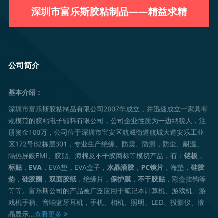
深圳市富乐斯胶粘制品——精益求精
公司简介
基本介绍：
深圳市富乐斯胶粘制品有限公司2007年成立，并迅速成立一家具有
规模范的胶粘电子辅料有限公司，公司企业性质为一边纳税人，注
册资金100万，公司位于深圳市宝安区航城街道航城大道安乐工业
区172号B2栋层301，专业生产绝缘、防震、防滑，防尘、耐温、
隔热屏蔽EMI、胶贴、海棉及不干胶商标等模切产品，有：
铭板
，
标贴
，
EVA
，EVA垫，EVA盒子，
水晶滴胶
，
PC镜片
，海垫，
硅胶
垫
，
硅胶圈
，
双面胶纸
，绝缘片，
保护膜
，
不干胶贴
，彩盒挂钩等
等等。富乐斯公司的产品被广泛应用于笔记本计算机、游戏机、游
戏机手柄、音响蓝牙耳机，手机、相机、照明、LED、投影仪、液
晶显示...
查看更多