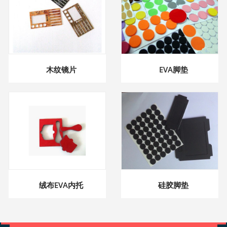
木纹镜片
EVA脚垫
绒布EVA内托
硅胶脚垫