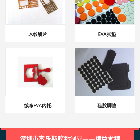
木纹镜片
EVA脚垫
绒布EVA内托
硅胶脚垫
深圳市富乐斯胶粘制品——精益求精