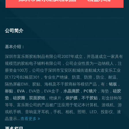
公司简介
基本介绍：
深圳市富乐斯胶粘制品有限公司2007年成立，并迅速成立一家具有
规模范的胶粘电子辅料有限公司，公司企业性质为一边纳税人，注
册资金100万，公司位于深圳市宝安区航城街道航城大道安乐工业
区172号B2栋层301，专业生产绝缘、防震、防滑，防尘、耐温、
隔热屏蔽EMI、胶贴、海棉及不干胶商标等模切产品，有：
铭板
，
标贴
，
EVA
，EVA垫，EVA盒子，
水晶滴胶
，
PC镜片
，海垫，
硅胶
垫
，
硅胶圈
，
双面胶纸
，绝缘片，
保护膜
，
不干胶贴
，彩盒挂钩等
等等。富乐斯公司的产品被广泛应用于笔记本计算机、游戏机、游
戏机手柄、音响蓝牙耳机，手机、相机、照明、LED、投影仪、液
晶显示...
查看更多
更多栏目