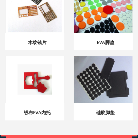
木纹镜片
EVA脚垫
绒布EVA内托
硅胶脚垫