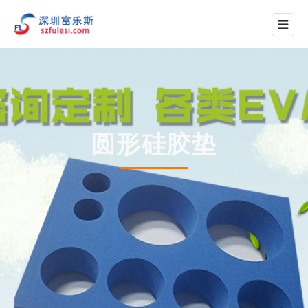
圆形硅胶垫