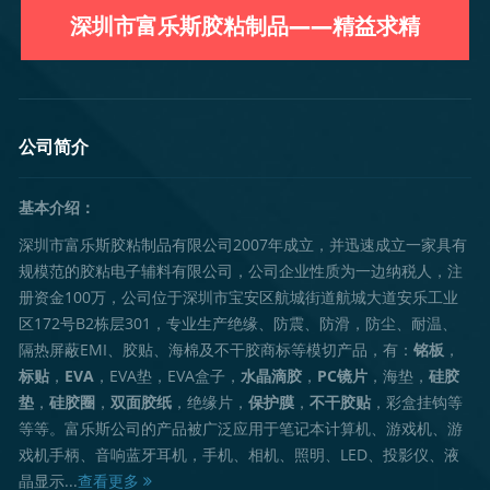
深圳市富乐斯胶粘制品——精益求精
公司简介
基本介绍：
深圳市富乐斯胶粘制品有限公司2007年成立，并迅速成立一家具有
规模范的胶粘电子辅料有限公司，公司企业性质为一边纳税人，注
册资金100万，公司位于深圳市宝安区航城街道航城大道安乐工业
区172号B2栋层301，专业生产绝缘、防震、防滑，防尘、耐温、
隔热屏蔽EMI、胶贴、海棉及不干胶商标等模切产品，有：
铭板
，
标贴
，
EVA
，EVA垫，EVA盒子，
水晶滴胶
，
PC镜片
，海垫，
硅胶
垫
，
硅胶圈
，
双面胶纸
，绝缘片，
保护膜
，
不干胶贴
，彩盒挂钩等
等等。富乐斯公司的产品被广泛应用于笔记本计算机、游戏机、游
戏机手柄、音响蓝牙耳机，手机、相机、照明、LED、投影仪、液
晶显示...
查看更多