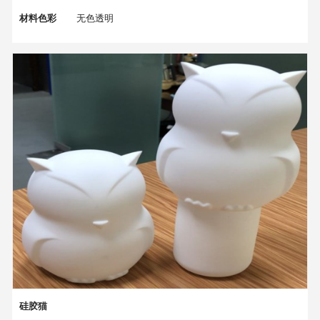
材料色彩
无色透明
耐湿性
95%
拉伸性
5%-20%
吸附力
3（gf/25mm）
平滑度
光滑
产品尺寸
依客户要求
硅胶猫