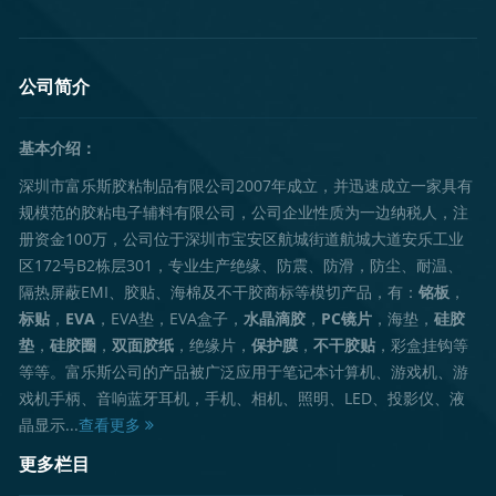
公司简介
基本介绍：
深圳市富乐斯胶粘制品有限公司2007年成立，并迅速成立一家具有
规模范的胶粘电子辅料有限公司，公司企业性质为一边纳税人，注
册资金100万，公司位于深圳市宝安区航城街道航城大道安乐工业
区172号B2栋层301，专业生产绝缘、防震、防滑，防尘、耐温、
隔热屏蔽EMI、胶贴、海棉及不干胶商标等模切产品，有：
铭板
，
标贴
，
EVA
，EVA垫，EVA盒子，
水晶滴胶
，
PC镜片
，海垫，
硅胶
垫
，
硅胶圈
，
双面胶纸
，绝缘片，
保护膜
，
不干胶贴
，彩盒挂钩等
等等。富乐斯公司的产品被广泛应用于笔记本计算机、游戏机、游
戏机手柄、音响蓝牙耳机，手机、相机、照明、LED、投影仪、液
晶显示...
查看更多
更多栏目