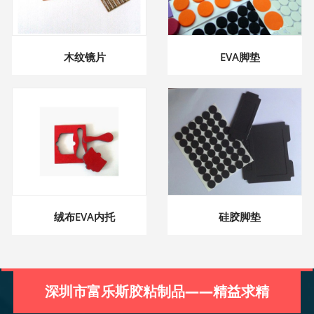
木纹镜片
EVA脚垫
绒布EVA内托
硅胶脚垫
深圳市富乐斯胶粘制品——精益求精