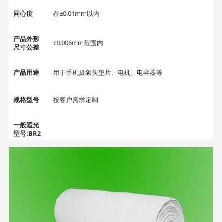
同心度
在±0.01mm以内
产品外形
±0.005mm范围内
尺寸公差
产品用途
用于手机摄象头垫片、电机、电容器等
规格型号
按客户需求定制
一般遮光
型号:BR2
5MD、BR
38MD、B
R50MD、
BR75M
D、BR90
MD、BR1
00MD、B
R188M
D、BR25
MD等