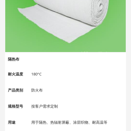
高遮光防
静型号:B
H50MDE
D、BH75
MDED、
BH100M
DED等
隔热布
耐火温度
180°C
产品类别
防火布
规格型号
按客户需求定制
用途
用于隔热、热辐射屏蔽、涂层织物、耐高温等