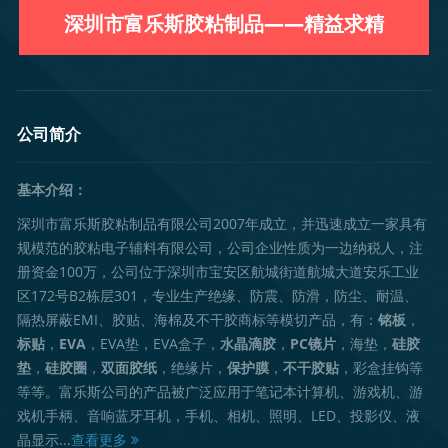
深圳市富乐斯胶粘制品——精益求精
公司简介
基本介绍：
深圳市富乐斯胶粘制品有限公司2007年成立，并迅速成立一家具有
规模范的胶粘电子辅料有限公司，公司企业性质为一边纳税人，注
册资金100万，公司位于深圳市宝安区航城街道航城大道安乐工业
区172号B2栋层301，专业生产绝缘、防震、防滑，防尘、耐温、
隔热屏蔽EMI、胶贴、海棉及不干胶商标等模切产品，有：
铭板
，
标贴
，
EVA
，EVA垫，EVA盒子，
水晶滴胶
，
PC镜片
，海垫，
硅胶
垫
，
硅胶圈
，
双面胶纸
，绝缘片，
保护膜
，
不干胶贴
，彩盒挂钩等
等等。富乐斯公司的产品被广泛应用于笔记本计算机、游戏机、游
戏机手柄、音响蓝牙耳机，手机、相机、照明、LED、投影仪、液
晶显示...
查看更多