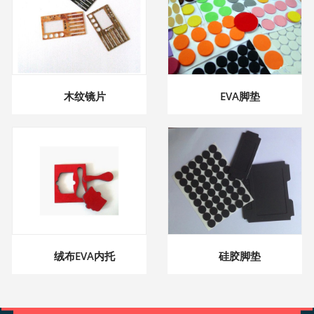
木纹镜片
EVA脚垫
绒布EVA内托
硅胶脚垫