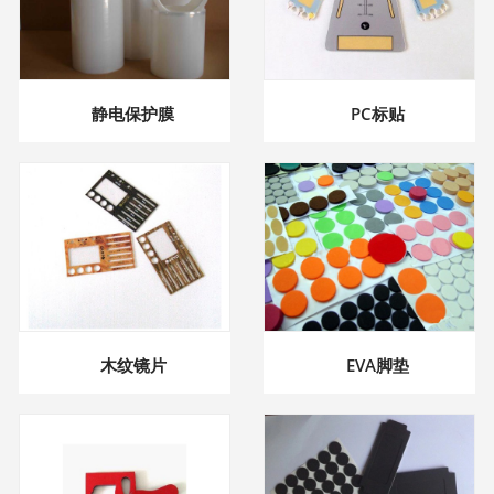
静电保护膜
PC标贴
木纹镜片
EVA脚垫