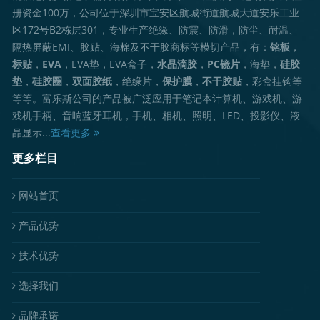
册资金100万，公司位于深圳市宝安区航城街道航城大道安乐工业
区172号B2栋层301，专业生产绝缘、防震、防滑，防尘、耐温、
隔热屏蔽EMI、胶贴、海棉及不干胶商标等模切产品，有：
铭板
，
标贴
，
EVA
，EVA垫，EVA盒子，
水晶滴胶
，
PC镜片
，海垫，
硅胶
垫
，
硅胶圈
，
双面胶纸
，绝缘片，
保护膜
，
不干胶贴
，彩盒挂钩等
等等。富乐斯公司的产品被广泛应用于笔记本计算机、游戏机、游
戏机手柄、音响蓝牙耳机，手机、相机、照明、LED、投影仪、液
晶显示...
查看更多
更多栏目
网站首页
产品优势
技术优势
选择我们
品牌承诺