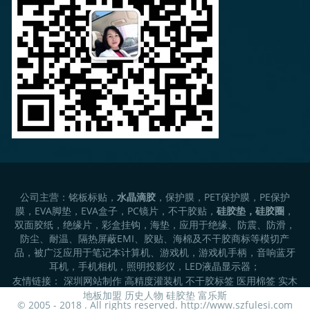
公司主营：铭板标贴，
水晶滴胶
，保护膜，PET保护膜，PE保护
膜，EVA脚垫，EVA盒子，PC镜片，不干胶贴，
硅胶垫，硅胶圈
，
双面胶纸，绝缘片，彩盒挂钩，海垫，应用于绝缘、防震、防滑，
防尘、耐温、隔热屏蔽EMI、胶贴、海棉及不干胶商标等模切产
品，被广泛应用于笔记本计算机、游戏机，游戏机手柄，音响蓝牙
耳机，手机相机，照明投影仪，LED液晶显示器；
友情链接：
深圳网站制作
高精度灌装机
不干胶标签
医用棉签
实木
地板加盟
历史人物
硅胶垫
富乐斯
© 2005 - 2018 . All rights reserved. http://www.szfulesi.com