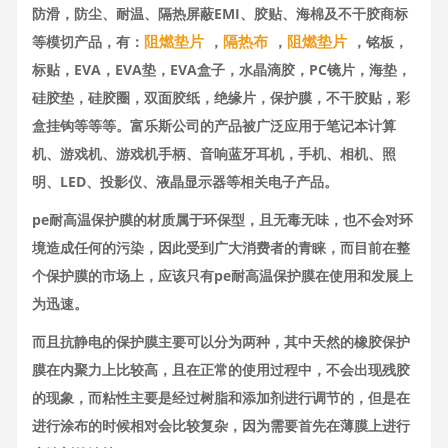
防滑，防尘、耐温、隔热屏蔽EMI、胶贴、海棉及不干胶商标
阻燃垫片
隔热布
阻燃垫片
等模切产品，有：
，
，
，铭板，
标贴，EVA，EVA垫，EVA盒子，水晶滴胶，PC镜片，海垫，
硅胶垫，硅胶圈，双面胶纸，绝缘片，保护膜，不干胶贴，彩
盒挂钩等等等。富乐斯公司的产品被广泛应用于笔记本计算
机、游戏机、游戏机手柄、音响蓝牙耳机，手机、相机、照
明、LED、投影仪、液晶显示器等相关电子产品。
pe耐高温保护膜的材质属于环保型，且无毒无味，也不会对环
境造成任何的污染，因此受到广大消费者的青睐，而目前在整
个保护膜的市场上，应该只有pe耐高温保护膜在使用和发展上
为迅速。
而且抗静电的保护膜主要可以分为两种，其中天然的橡胶保护
膜在内聚力上比较高，且在正常的使用过程中，不会出现残胶
的现象，而粘性主要是经过树脂和添加剂进行调节的，但是在
进行涂布的时候相对会比较复杂，因为需要首先在薄膜上进行