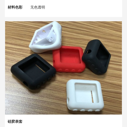
材料色彩
无色透明
耐湿性
95%
拉伸性
5%-20%
吸附力
3（gf/25mm）
平滑度
光滑
产品尺寸
依客户要求
硅胶表套