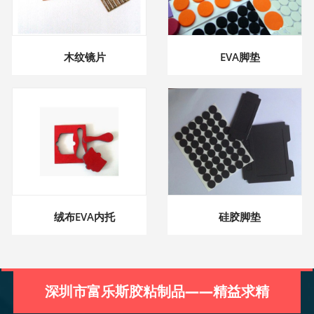
木纹镜片
EVA脚垫
绒布EVA内托
硅胶脚垫
深圳市富乐斯胶粘制品——精益求精