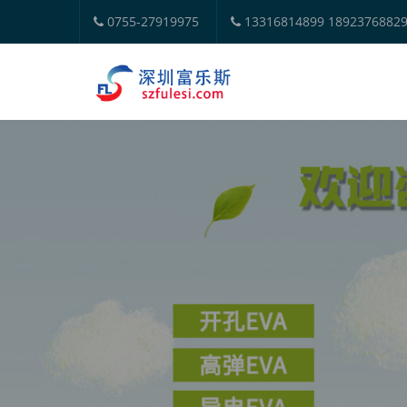
0755-27919975
13316814899 1892376882