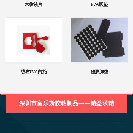
木纹镜片
EVA脚垫
绒布EVA内托
硅胶脚垫
深圳市富乐斯胶粘制品——精益求精