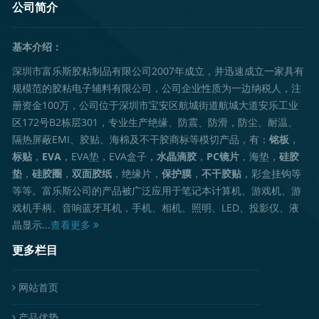
公司简介
基本介绍：
深圳市富乐斯胶粘制品有限公司2007年成立，并迅速成立一家具有
规模范的胶粘电子辅料有限公司，公司企业性质为一边纳税人，注
册资金100万，公司位于深圳市宝安区航城街道航城大道安乐工业
区172号B2栋层301，专业生产绝缘、防震、防滑，防尘、耐温、
隔热屏蔽EMI、胶贴、海棉及不干胶商标等模切产品，有：
铭板
，
标贴
，
EVA
，EVA垫，EVA盒子，
水晶滴胶
，
PC镜片
，海垫，
硅胶
垫
，
硅胶圈
，
双面胶纸
，绝缘片，
保护膜
，
不干胶贴
，彩盒挂钩等
等等。富乐斯公司的产品被广泛应用于笔记本计算机、游戏机、游
戏机手柄、音响蓝牙耳机，手机、相机、照明、LED、投影仪、液
晶显示...
查看更多
更多栏目
网站首页
产品优势