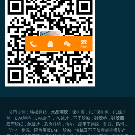
13316814
在线客服
899
公司主营：铭板标贴，
水晶滴胶
，保护膜，PET保护膜，PE保护
膜，EVA脚垫，EVA盒子，PC镜片，不干胶贴，
硅胶垫，硅胶圈
，
双面胶纸，绝缘片，彩盒挂钩，海垫，应用于绝缘、防震、防滑，
防尘、耐温、隔热屏蔽EMI、胶贴、海棉及不干胶商标等模切产