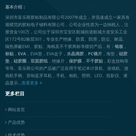
基本介绍：
深圳市富乐斯胶粘制品有限公司2007年成立，并迅速成立一家具有
规模范的胶粘电子辅料有限公司，公司企业性质为一边纳税人，注
册资金100万，公司位于深圳市宝安区航城街道航城大道安乐工业
区172号B2栋层301，专业生产绝缘、防震、防滑，防尘、耐温、
隔热屏蔽EMI、胶贴、海棉及不干胶商标等模切产品，有：
铭板
，
标贴
，
EVA
，EVA垫，EVA盒子，
水晶滴胶
，
PC镜片
，海垫，
硅胶
垫
，
硅胶圈
，
双面胶纸
，绝缘片，
保护膜
，
不干胶贴
，彩盒挂钩等
等等。富乐斯公司的产品被广泛应用于笔记本计算机、游戏机、游
戏机手柄、音响蓝牙耳机，手机、相机、照明、LED、投影仪、液
晶显示...
查看更多
更多栏目
网站首页
产品优势
技术优势