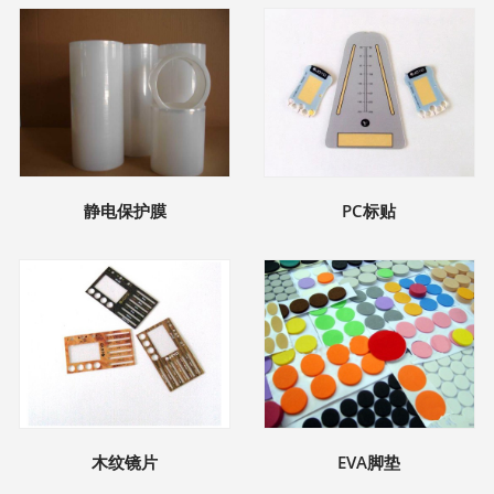
静电保护膜
PC标贴
木纹镜片
EVA脚垫