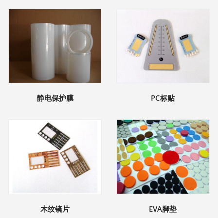
静电保护膜
PC标贴
木纹镜片
EVA脚垫