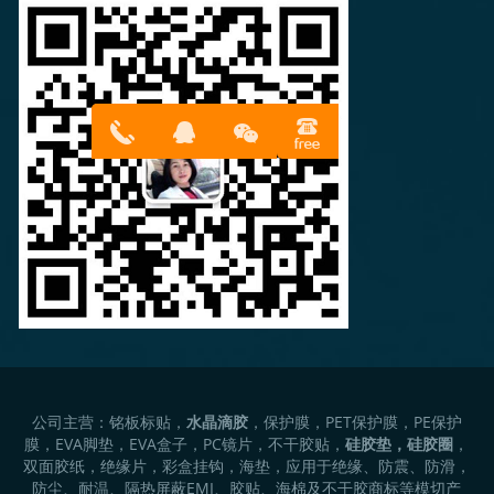
13316814
在线客服
899
公司主营：铭板标贴，
水晶滴胶
，保护膜，PET保护膜，PE保护
膜，EVA脚垫，EVA盒子，PC镜片，不干胶贴，
硅胶垫，硅胶圈
，
双面胶纸，绝缘片，彩盒挂钩，海垫，应用于绝缘、防震、防滑，
防尘、耐温、隔热屏蔽EMI、胶贴、海棉及不干胶商标等模切产