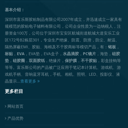
基本介绍：
深圳市富乐斯胶粘制品有限公司2007年成立，并迅速成立一家具有
规模范的胶粘电子辅料有限公司，公司企业性质为一边纳税人，注
册资金100万，公司位于深圳市宝安区航城街道航城大道安乐工业
区172号B2栋层301，专业生产绝缘、防震、防滑，防尘、耐温、
隔热屏蔽EMI、胶贴、海棉及不干胶商标等模切产品，有：
铭板
，
标贴
，
EVA
，EVA垫，EVA盒子，
水晶滴胶
，
PC镜片
，海垫，
硅胶
垫
，
硅胶圈
，
双面胶纸
，绝缘片，
保护膜
，
不干胶贴
，彩盒挂钩等
等等。富乐斯公司的产品被广泛应用于笔记本计算机、游戏机、游
戏机手柄、音响蓝牙耳机，手机、相机、照明、LED、投影仪、液
晶显示...
查看更多
更多栏目
网站首页
产品优势