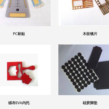
PC标贴
木纹镜片
绒布EVA内托
硅胶脚垫