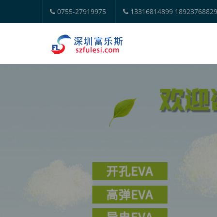
0755-27919975
13316814899 1892376882