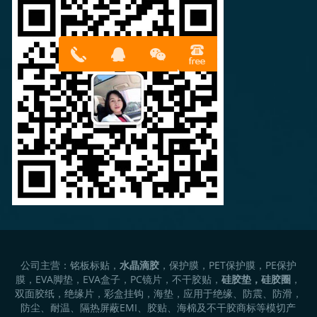
13316814
在线客服
899
公司主营：铭板标贴，
水晶滴胶
，保护膜，PET保护膜，PE保护
膜，EVA脚垫，EVA盒子，PC镜片，不干胶贴，
硅胶垫，硅胶圈
，
双面胶纸，绝缘片，彩盒挂钩，海垫，应用于绝缘、防震、防滑，
防尘、耐温、隔热屏蔽EMI、胶贴、海棉及不干胶商标等模切产