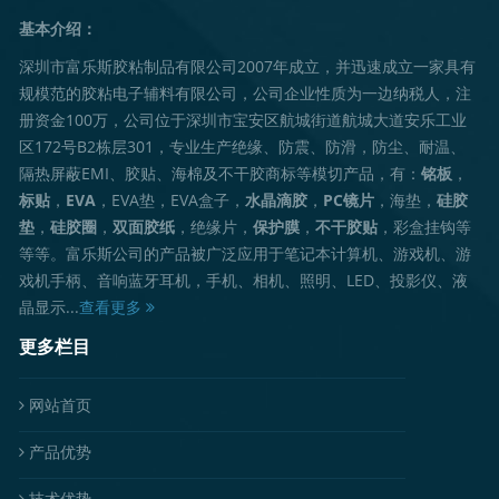
基本介绍：
深圳市富乐斯胶粘制品有限公司2007年成立，并迅速成立一家具有
规模范的胶粘电子辅料有限公司，公司企业性质为一边纳税人，注
册资金100万，公司位于深圳市宝安区航城街道航城大道安乐工业
区172号B2栋层301，专业生产绝缘、防震、防滑，防尘、耐温、
隔热屏蔽EMI、胶贴、海棉及不干胶商标等模切产品，有：
铭板
，
标贴
，
EVA
，EVA垫，EVA盒子，
水晶滴胶
，
PC镜片
，海垫，
硅胶
垫
，
硅胶圈
，
双面胶纸
，绝缘片，
保护膜
，
不干胶贴
，彩盒挂钩等
等等。富乐斯公司的产品被广泛应用于笔记本计算机、游戏机、游
戏机手柄、音响蓝牙耳机，手机、相机、照明、LED、投影仪、液
晶显示...
查看更多
更多栏目
网站首页
产品优势
技术优势