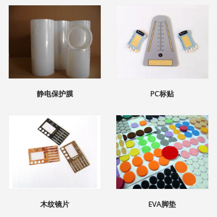
静电保护膜
PC标贴
木纹镜片
EVA脚垫