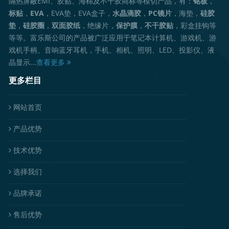
隔热屏蔽EMI、胶贴、海棉及不干胶商标等模切产品，有：
铭板
，
标贴
，
EVA
，EVA垫，EVA盒子，
水晶滴胶
，
PC镜片
，海垫，
硅胶
垫
，
硅胶圈
，
双面胶纸
，绝缘片，
保护膜
，
不干胶贴
，彩盒挂钩等
等等。富乐斯公司的产品被广泛应用于笔记本计算机、游戏机、游
戏机手柄、音响蓝牙耳机，手机、相机、照明、LED、投影仪、液
晶显示...
查看更多
更多栏目
网站首页
产品优势
技术优势
选择我们
品牌承诺
售后优势