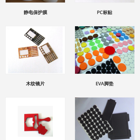
静电保护膜
PC标贴
木纹镜片
EVA脚垫