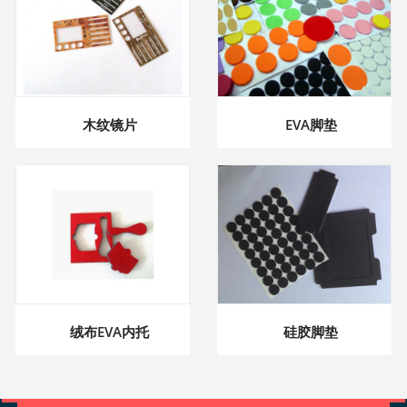
木纹镜片
EVA脚垫
绒布EVA内托
硅胶脚垫