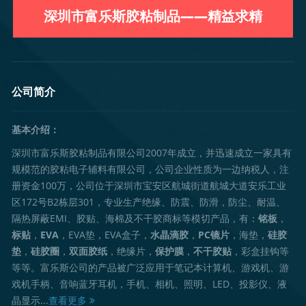
深圳市富乐斯胶粘制品——精益求精
公司简介
基本介绍：
深圳市富乐斯胶粘制品有限公司2007年成立，并迅速成立一家具有
规模范的胶粘电子辅料有限公司，公司企业性质为一边纳税人，注
册资金100万，公司位于深圳市宝安区航城街道航城大道安乐工业
区172号B2栋层301，专业生产绝缘、防震、防滑，防尘、耐温、
隔热屏蔽EMI、胶贴、海棉及不干胶商标等模切产品，有：
铭板
，
标贴
，
EVA
，EVA垫，EVA盒子，
水晶滴胶
，
PC镜片
，海垫，
硅胶
垫
，
硅胶圈
，
双面胶纸
，绝缘片，
保护膜
，
不干胶贴
，彩盒挂钩等
等等。富乐斯公司的产品被广泛应用于笔记本计算机、游戏机、游
戏机手柄、音响蓝牙耳机，手机、相机、照明、LED、投影仪、液
晶显示...
查看更多