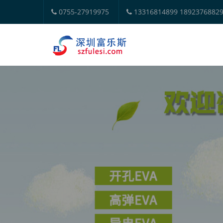
0755-27919975
13316814899 1892376882