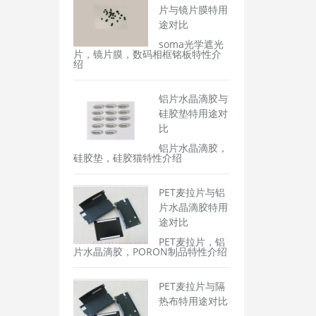
片与镜片膜特用
途对比
soma光学遮光
片，镜片膜，数码相框铭板特性介
绍
铝片水晶滴胶与
硅胶垫特用途对
比
铝片水晶滴胶，
硅胶垫，硅胶猫特性介绍
PET麦拉片与铝
片水晶滴胶特用
途对比
PET麦拉片，铝
片水晶滴胶，PORON制品特性介绍
PET麦拉片与隔
热布特用途对比