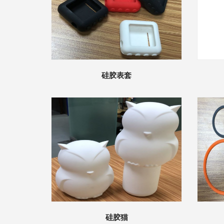
硅胶表套
硅胶猫