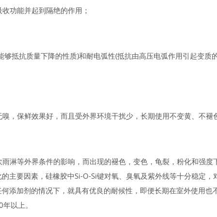
吸收功能并起到隔绝的作用；
能够抵抗质量下降的性质)和耐电弧性(抵抗由高压电弧作用引起变质
无嗅，保鲜效果好，而且受外界环境干扰少，长期使用不变黄、不褪
吹雨淋等外界条件的影响，而出现的褪色，变色，龟裂，粉化和强度
主要因素，硅橡胶中Si-O-Si键对氧、臭氧及紫外线等十分稳定，
任何添加剂的情况下，就具有优良的耐候性，即便长期在室外使用也
0年以上。