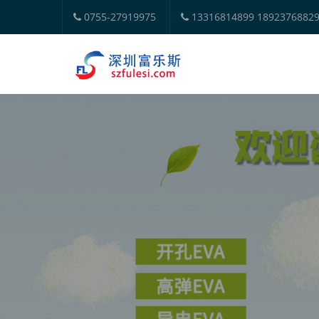
0755-27919975
13316814899 1892376882