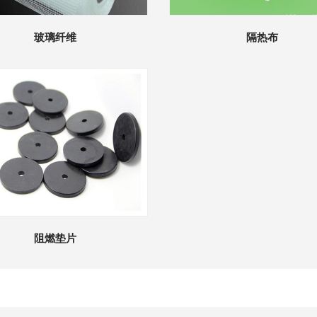
玻璃纤维
隔热布
阻燃垫片