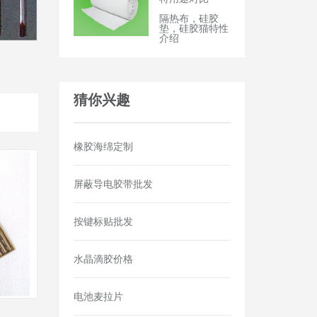
隔热布，硅胶
垫，硅胶猫特性
介绍
猜你兴趣
橡胶海绵定制
屏蔽导电胶带批发
按键标贴批发
水晶滴胶价格
电池麦拉片