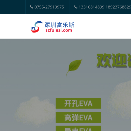
0755-27919975
13316814899 1892376882