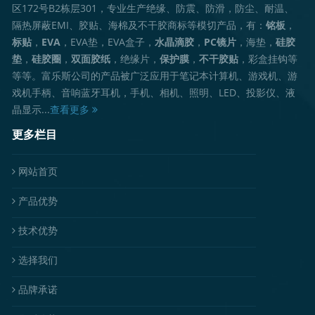
区172号B2栋层301，专业生产绝缘、防震、防滑，防尘、耐温、
隔热屏蔽EMI、胶贴、海棉及不干胶商标等模切产品，有：
铭板
，
标贴
，
EVA
，EVA垫，EVA盒子，
水晶滴胶
，
PC镜片
，海垫，
硅胶
垫
，
硅胶圈
，
双面胶纸
，绝缘片，
保护膜
，
不干胶贴
，彩盒挂钩等
等等。富乐斯公司的产品被广泛应用于笔记本计算机、游戏机、游
戏机手柄、音响蓝牙耳机，手机、相机、照明、LED、投影仪、液
晶显示...
查看更多
更多栏目
网站首页
产品优势
技术优势
选择我们
品牌承诺