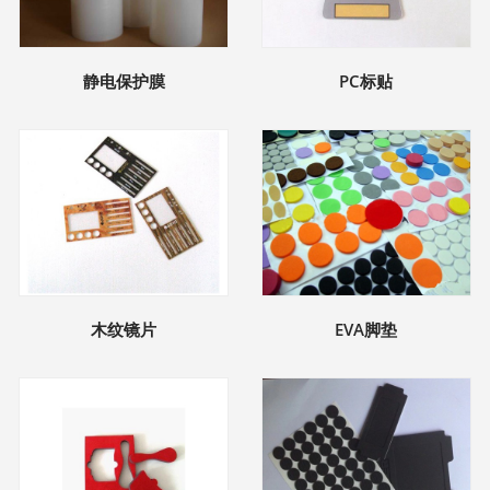
静电保护膜
PC标贴
木纹镜片
EVA脚垫